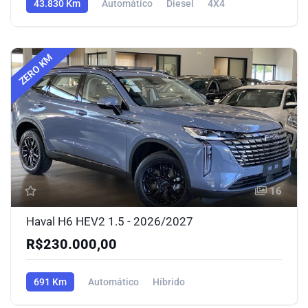
43.830 Km
Automático
Diesel
4X4
ZERO KM
16
Haval H6 HEV2 1.5 - 2026/2027
R$230.000,00
691 Km
Automático
Híbrido