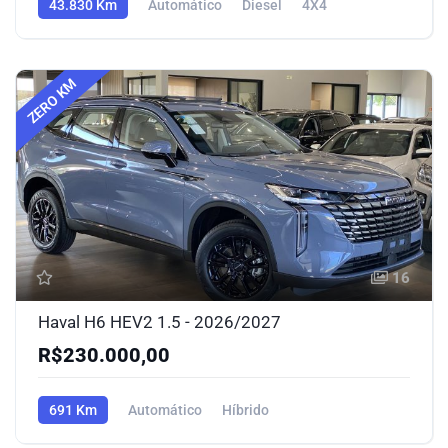
43.830 Km
Automático
Diesel
4X4
ZERO KM
16
Haval H6 HEV2 1.5 - 2026/2027
R$230.000,00
691 Km
Automático
Híbrido