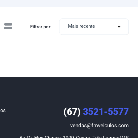
Mais recente
Filtrar por:
(67)
3521-5577
los
vendas@fmveiculos.com
Av. Dr. Eloy Chaves, 1000, Centro, Três Lagoas/MS