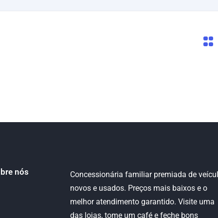
bre nós
Concessionária familiar premiada de veícu
novos e usados. Preços mais baixos e o
melhor atendimento garantido. Visite uma
das lojas, tome um café e feche bons