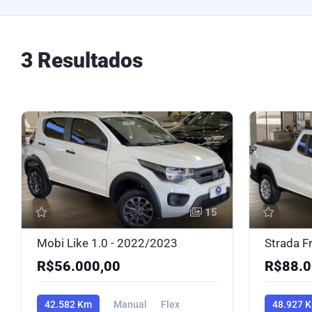
3 Resultados
15
Mobi Like 1.0 - 2022/2023
Strada F
R$56.000,00
R$88.0
42.582 Km
Manual
Flex
48.927 