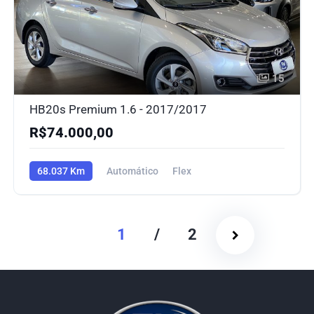
15
HB20s Premium 1.6 - 2017/2017
R$74.000,00
68.037 Km
Automático
Flex
1
/
2