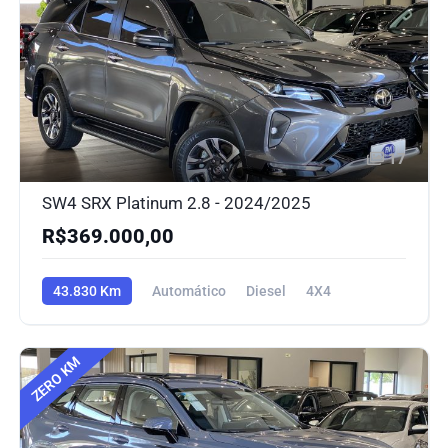
17
SW4 SRX Platinum 2.8 - 2024/2025
R$369.000,00
43.830 Km
Automático
Diesel
4X4
ZERO KM